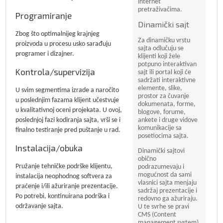
internet
pretraživačima.
Programiranje
Dinamički sajt
Zbog što optimalnijeg krajnjeg
Za dinamičku vrstu
proizvoda u procesu usko sarađuju
sajta odlučuju se
programer i dizajner.
klijenti koji žele
potpuno interaktivan
Kontrola/supervizija
sajt ili portal koji će
sadržati interaktivne
elemente, slike,
U svim segmentima izrade a naročito
prostor za čuvanje
u poslednjim fazama klijent učestvuje
dokumenata, forme,
u kvalitativnoj oceni projekata. U ovoj,
blogove, forume,
poslednjoj fazi kodiranja sajta, vrši se i
ankete i druge vidove
komunikacije sa
finalno testiranje pred puštanje u rad.
posetiocima sajta.
Instalacija/obuka
Dinamički sajtovi
obično
Pružanje tehničke podrške klijentu,
podrazumevaju i
mogućnost da sami
instalacija neophodnog softvera za
vlasnici sajta menjaju
praćenje i/ili ažuriranje prezentacije.
sadržaj prezentacije i
Po potrebi, kontinuirana podrška i
redovno ga ažuriraju.
održavanje sajta.
U te svrhe se pravi
CMS (Content
management system)