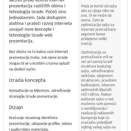
sačinio preko stotinu internet
prezentacija različitih obima i
Mala je korist od sajta
ako za njega niko ne
tehnologija izrade. Počeli smo
zna. Ili ne može da
jednostavnim, tada dostupnim
sazna. Zato je
alatima i prateći razvoj interneta
optimizacija sajta za
usvajali nove koncepte i
internet pretraživače
segment kome
tehnologije izrade web
pridajemo veliki
prezentacija.
značaj.
Bez obzira na to kakva vam internet
Optimizacija za
pretraživače vrši se
prezentacija treba, tok njene izrade
već pri samoj izradi
mogao bi se u kratkim crtama opisati
strukture budućeg
na sledeći način:
sajta, određivanjem
sadržaja, njegovom
Izrada koncepta
strukturom, pravilnim
kodiranjem, izborom
optimalnih ključnih
Konsultacije sa klijentom, određivanje
reči i slično. Nakon
strategije izrade prezentacije.
puštanja sajta u rad,
možemo vam pomoći
Dizajn
u osmišljavanju i
realizaciji reklamnih
Kreiranje vizuelnog identiteta
kampanja koje će
značajno poboljšati
prezentacije, uklapanje grafike, teksta
rejting vašeg sajta na
i audio/video materijala.