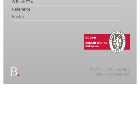
O BeoNET-u
Reference
Kontakt
©1996 - 2015 BeoNET,
All Rights Reserved.