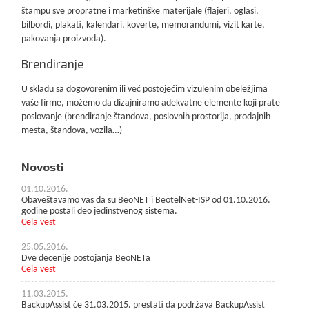
štampu sve propratne i marketinške materijale (flajeri, oglasi,
bilbordi, plakati, kalendari, koverte, memorandumi, vizit karte,
pakovanja proizvoda).
Brendiranje
U skladu sa dogovorenim ili već postojećim vizulenim obeležjima
vaše firme, možemo da dizajniramo adekvatne elemente koji prate
poslovanje (brendiranje štandova, poslovnih prostorija, prodajnih
mesta, štandova, vozila…)
Novosti
01.10.2016.
Obaveštavamo vas da su BeoNET i BeotelNet-ISP od 01.10.2016.
godine postali deo jedinstvenog sistema.
Cela vest
25.05.2016.
Dve decenije postojanja BeoNETa
Cela vest
11.03.2015.
BackupAssist će 31.03.2015. prestati da podržava BackupAssist