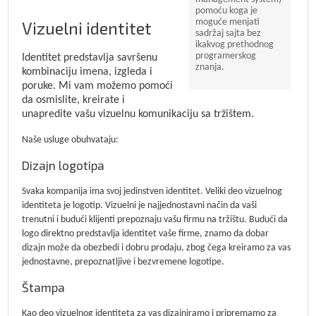
pomoću koga je
moguće menjati
Vizuelni identitet
sadržaj sajta bez
ikakvog prethodnog
programerskog
Identitet predstavlja savršenu
znanja.
kombinaciju imena, izgleda i
poruke. Mi vam možemo pomoći
da osmislite, kreirate i
unapredite vašu vizuelnu komunikaciju sa tržištem.
Naše usluge obuhvataju:
Dizajn logotipa
Svaka kompanija ima svoj jedinstven identitet. Veliki deo vizuelnog
identiteta je logotip. Vizuelni je najjednostavni način da vaši
trenutni i budući klijenti prepoznaju vašu firmu na tržištu. Budući da
logo direktno predstavlja identitet vaše firme, znamo da dobar
dizajn može da obezbedi i dobru prodaju, zbog čega kreiramo za vas
jednostavne, prepoznatljive i bezvremene logotipe.
Štampa
Kao deo vizuelnog identiteta za vas dizajniramo i pripremamo za