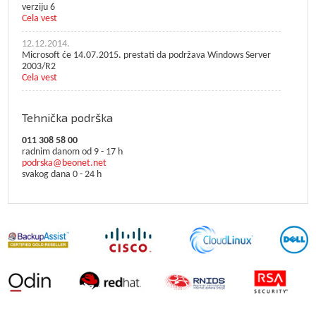
verziju 6
Cela vest
12.12.2014.
Microsoft će 14.07.2015. prestati da podržava Windows Server
2003/R2
Cela vest
Tehnička podrška
011 308 58 00
radnim danom od 9 - 17 h
podrska@beonet.net
svakog dana 0 - 24 h