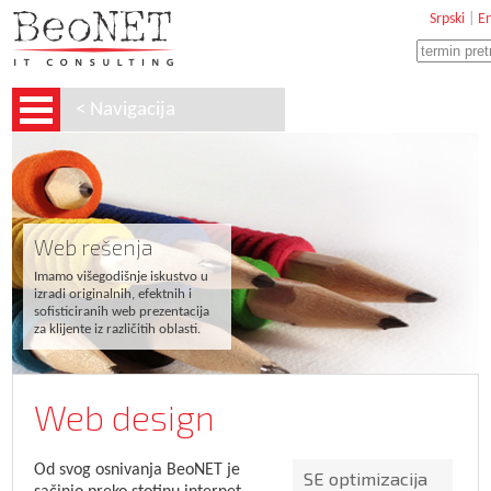
Srpski
|
En
< Navigacija
Web rešenja
Imamo višegodišnje iskustvo u
izradi originalnih, efektnih i
sofisticiranih web prezentacija
za klijente iz različitih oblasti.
Web design
Od svog osnivanja BeoNET je
SE optimizacija