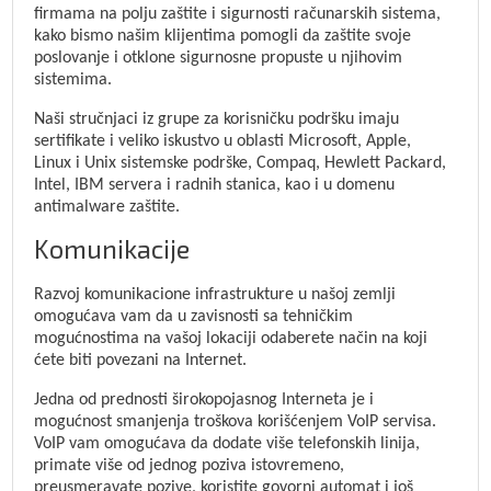
firmama na polju zaštite i sigurnosti računarskih sistema,
kako bismo našim klijentima pomogli da zaštite svoje
poslovanje i otklone sigurnosne propuste u njihovim
sistemima.
Naši stručnjaci iz grupe za korisničku podršku imaju
sertifikate i veliko iskustvo u oblasti Microsoft, Apple,
Linux i Unix sistemske podrške, Compaq, Hewlett Packard,
Intel, IBM servera i radnih stanica, kao i u domenu
antimalware zaštite.
Komunikacije
Razvoj komunikacione infrastrukture u našoj zemlji
omogućava vam da u zavisnosti sa tehničkim
mogućnostima na vašoj lokaciji odaberete način na koji
ćete biti povezani na Internet.
Jedna od prednosti širokopojasnog Interneta je i
mogućnost smanjenja troškova korišćenjem VoIP servisa.
VoIP vam omogućava da dodate više telefonskih linija,
primate više od jednog poziva istovremeno,
preusmeravate pozive, koristite govorni automat i još