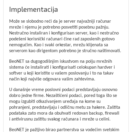
Implementacija
Može se slobodno reći da je server najvažniji računar
mreže i njemu je potrebno posvetiti posebnu pažnju.
Nestručno instaliran i konfigurisan server, kao i nestručno
podešeni korisnički računari čine rad zaposlenih gotovo
nemogućim. Kao i svaki orkestar, mrežu klijenata sa
serverom kao dirigentom potrebno je stručno naštimovati.
BeoNET sa dugogodišnjim iskustvom na polju mrežnih
sistema će instalirati i konfigurisati celokupan hardver i
softver u koji koristite u vašem poslovanju i to na takav
način koji najviše odgovara vašim zahtevima.
U današnje vreme poslovni podaci predstavljaju osnovno
dobro jedne firme. Nezaštićeni podaci, pored toga što se
mogu izgubiti otkazivanjem uređaja na kome su
pohranjeni, predstavljaju i odličnu metu za hakere. Zaštita
podataka zato mora da obuhvati redovan backup, firewall
i antivirusnu zaštitu svakog računara i mreže u celini.
BeoNET je pažljivo birao partnerstva sa vodećim svetskim