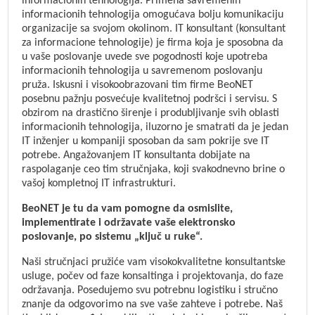
informacionih tehnologija. Primena savremenih
informacionih tehnologija omogućava bolju komunikaciju
organizacije sa svojom okolinom. IT konsultant (konsultant
za informacione tehnologije) je firma koja je sposobna da
u vaše poslovanje uvede sve pogodnosti koje upotreba
informacionih tehnologija u savremenom poslovanju
pruža. Iskusni i visokoobrazovani tim firme BeoNET
posebnu pažnju posvećuje kvalitetnoj podršci i servisu. S
obzirom na drastično širenje i produbljivanje svih oblasti
informacionih tehnologija, iluzorno je smatrati da je jedan
IT inženjer u kompaniji sposoban da sam pokrije sve IT
potrebe. Angažovanjem IT konsultanta dobijate na
raspolaganje ceo tim stručnjaka, koji svakodnevno brine o
vašoj kompletnoj IT infrastrukturi.
BeoNET je tu da vam pomogne da osmislite,
implementirate i održavate vaše elektronsko
poslovanje, po sistemu „ključ u ruke“.
Naši stručnjaci pružiće vam visokokvalitetne konsultantske
usluge, počev od faze konsaltinga i projektovanja, do faze
održavanja. Posedujemo svu potrebnu logistiku i stručno
znanje da odgovorimo na sve vaše zahteve i potrebe. Naš