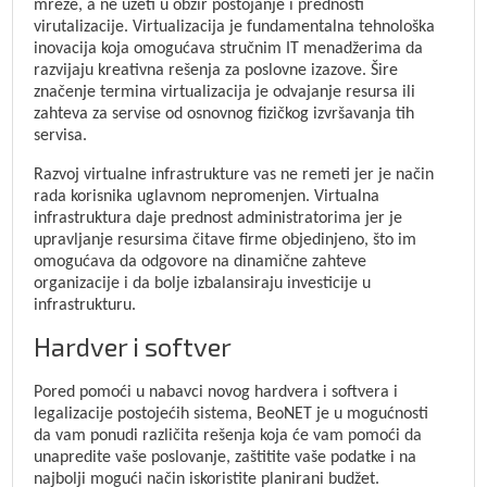
mreže, a ne uzeti u obzir postojanje i prednosti
virutalizacije. Virtualizacija je fundamentalna tehnološka
inovacija koja omogućava stručnim IT menadžerima da
razvijaju kreativna rešenja za poslovne izazove. Šire
značenje termina virtualizacija je odvajanje resursa ili
zahteva za servise od osnovnog fizičkog izvršavanja tih
servisa.
Razvoj virtualne infrastrukture vas ne remeti jer je način
rada korisnika uglavnom nepromenjen. Virtualna
infrastruktura daje prednost administratorima jer je
upravljanje resursima čitave firme objedinjeno, što im
omogućava da odgovore na dinamične zahteve
organizacije i da bolje izbalansiraju investicije u
infrastrukturu.
Hardver i softver
Pored pomoći u nabavci novog hardvera i softvera i
legalizacije postojećih sistema, BeoNET je u mogućnosti
da vam ponudi različita rešenja koja će vam pomoći da
unapredite vaše poslovanje, zaštitite vaše podatke i na
najbolji mogući način iskoristite planirani budžet.