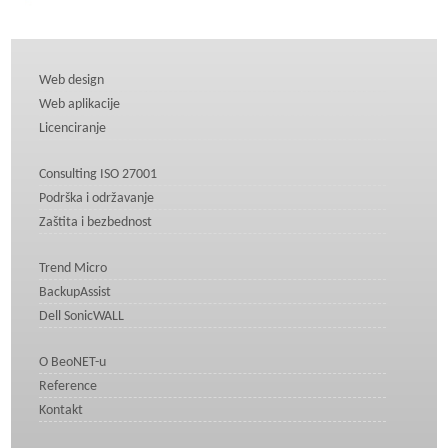
Web design
Web aplikacije
Licenciranje
Consulting ISO 27001
Podrška i održavanje
Zaštita i bezbednost
Trend Micro
BackupAssist
Dell SonicWALL
O BeoNET-u
Reference
Kontakt