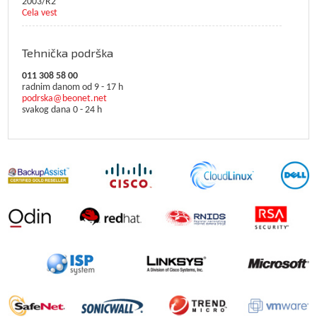
2003/R2
Cela vest
Tehnička podrška
011 308 58 00
radnim danom od 9 - 17 h
podrska@beonet.net
svakog dana 0 - 24 h