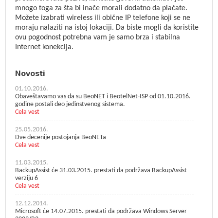
mnogo toga za šta bi inače morali dodatno da plaćate.
Možete izabrati wireless ili obične IP telefone koji se ne
moraju nalaziti na istoj lokaciji. Da biste mogli da koristite
ovu pogodnost potrebna vam je samo brza i stabilna
Internet konekcija.
Novosti
01.10.2016.
Obaveštavamo vas da su BeoNET i BeotelNet-ISP od 01.10.2016.
godine postali deo jedinstvenog sistema.
Cela vest
25.05.2016.
Dve decenije postojanja BeoNETa
Cela vest
11.03.2015.
BackupAssist će 31.03.2015. prestati da podržava BackupAssist
verziju 6
Cela vest
12.12.2014.
Microsoft će 14.07.2015. prestati da podržava Windows Server