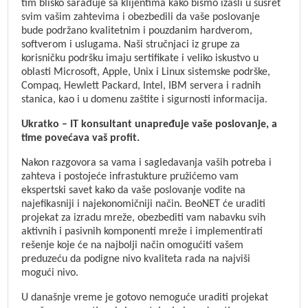
tim blisko sarađuje sa klijentima kako bismo izašli u susret
svim vašim zahtevima i obezbedili da vaše poslovanje
bude podržano kvalitetnim i pouzdanim hardverom,
softverom i uslugama. Naši stručnjaci iz grupe za
korisničku podršku imaju sertifikate i veliko iskustvo u
oblasti Microsoft, Apple, Unix i Linux sistemske podrške,
Compaq, Hewlett Packard, Intel, IBM servera i radnih
stanica, kao i u domenu zaštite i sigurnosti informacija.
Ukratko – IT konsultant unapređuje vaše poslovanje, a
time povećava vaš profit.
Nakon razgovora sa vama i sagledavanja vaših potreba i
zahteva i postojeće infrastukture pružićemo vam
ekspertski savet kako da vaše poslovanje vodite na
najefikasniji i najekonomičniji način. BeoNET će uraditi
projekat za izradu mreže, obezbediti vam nabavku svih
aktivnih i pasivnih komponenti mreže i implementirati
rešenje koje će na najbolji način omogućiti vašem
preduzeću da podigne nivo kvaliteta rada na najviši
mogući nivo.
U današnje vreme je gotovo nemoguće uraditi projekat