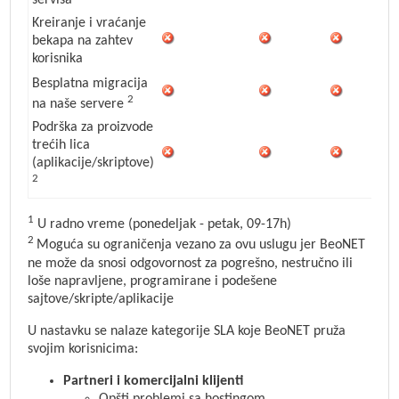
servisa
Kreiranje i vraćanje
bekapa na zahtev
korisnika
Besplatna migracija
2
na naše servere
Podrška za proizvode
trećih lica
(aplikacije/skriptove)
2
1
U radno vreme (ponedeljak - petak, 09-17h)
2
Moguća su ograničenja vezano za ovu uslugu jer BeoNET
ne može da snosi odgovornost za pogrešno, nestručno ili
loše napravljene, programirane i podešene
sajtove/skripte/aplikacije
U nastavku se nalaze kategorije SLA koje BeoNET pruža
svojim korisnicima:
Partneri i komercijalni klijenti
Opšti problemi sa hostingom.