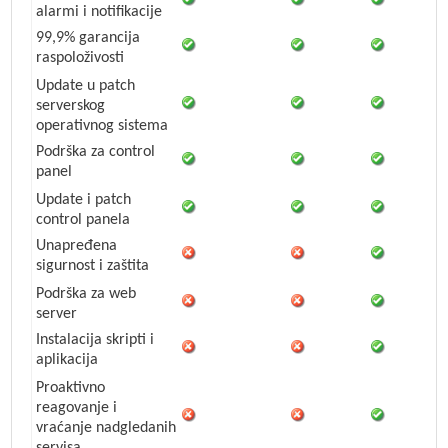
alarmi i notifikacije
99,9% garancija
raspoloživosti
Update u patch
serverskog
operativnog sistema
Podrška za control
panel
Update i patch
control panela
Unapređena
sigurnost i zaštita
Podrška za web
server
Instalacija skripti i
aplikacija
Proaktivno
reagovanje i
vraćanje nadgledanih