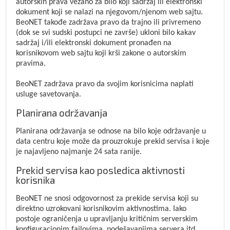
autorskih prava vezano za bilo koji sadržaj ili elektronski
dokument koji se nalazi na njegovom/njenom web sajtu.
BeoNET takođe zadržava pravo da trajno ili privremeno
(dok se svi sudski postupci ne završe) ukloni bilo kakav
sadržaj i/ili elektronski dokument pronađen na
korisnikovom web sajtu koji krši zakone o autorskim
pravima.
BeoNET zadržava pravo da svojim korisnicima naplati
usluge savetovanja.
Planirana održavanja
Planirana održavanja se odnose na bilo koje održavanje u
data centru koje može da prouzrokuje prekid servisa i koje
je najavljeno najmanje 24 sata ranije.
Prekid servisa kao posledica aktivnosti
korisnika
BeoNET ne snosi odgovornost za prekide servisa koji su
direktno uzrokovani korisnikovim aktivnostima. Iako
postoje ograničenja u upravljanju kritičnim serverskim
konfiguracionim fajlovima, podešavanjima servera itd.