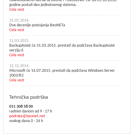
Obaveštavamo vas da su BeoNET i BeotelNet-ISP od 01.10.2016.
godine postali deo jedinstvenog sistema.
Cela vest
25.05.2016.
Dve decenije postojanja BeoNETa
Cela vest
11.03.2015.
BackupAssist će 31.03.2015. prestati da podržava BackupAssist
verziju 6
Cela vest
12.12.2014.
Microsoft će 14.07.2015. prestati da podržava Windows Server
2003/R2
Cela vest
Tehnička podrška
011 308 58 00
radnim danom od 9 - 17 h
podrska@beonet.net
svakog dana 0 - 24 h