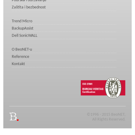
Podrška i održavanje
Zaštita i bezbednost
Trend Micro
BackupAssist
Dell SonicWALL
O BeoNET-u
Reference
Kontakt
©1996 - 2015 BeoNET,
All Rights Reserved.