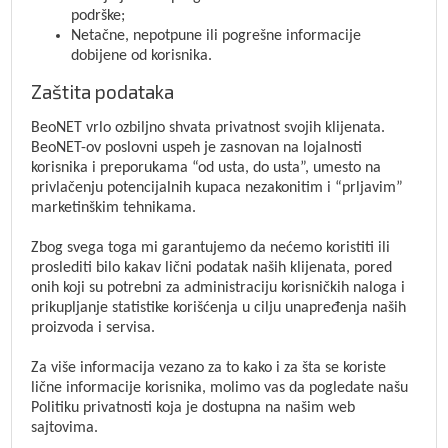
podrške;
Netačne, nepotpune ili pogrešne informacije
dobijene od korisnika.
Zaštita podataka
BeoNET vrlo ozbiljno shvata privatnost svojih klijenata.
BeoNET-ov poslovni uspeh je zasnovan na lojalnosti
korisnika i preporukama “od usta, do usta”, umesto na
privlačenju potencijalnih kupaca nezakonitim i “prljavim”
marketinškim tehnikama.
Zbog svega toga mi garantujemo da nećemo koristiti ili
proslediti bilo kakav lični podatak naših klijenata, pored
onih koji su potrebni za administraciju korisničkih naloga i
prikupljanje statistike korišćenja u cilju unapređenja naših
proizvoda i servisa.
Za više informacija vezano za to kako i za šta se koriste
lične informacije korisnika, molimo vas da pogledate našu
Politiku privatnosti koja je dostupna na našim web
sajtovima.