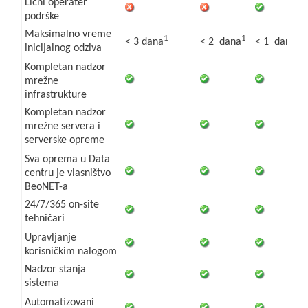
Lični operater
podrške
Maksimalno vreme
1
1
1
< 3 dana
< 2 dana
< 1 dan
inicijalnog odziva
Kompletan nadzor
mrežne
infrastrukture
Kompletan nadzor
mrežne servera i
serverske opreme
Sva oprema u Data
centru je vlasništvo
BeoNET-a
24/7/365 on-site
tehničari
Upravljanje
korisničkim nalogom
Nadzor stanja
sistema
Automatizovani