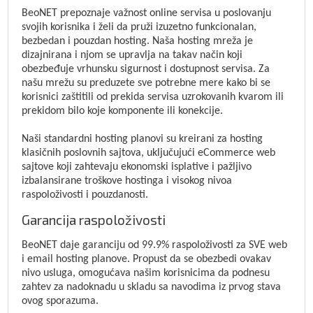
BeoNET prepoznaje važnost online servisa u poslovanju
svojih korisnika i želi da pruži izuzetno funkcionalan,
bezbedan i pouzdan hosting. Naša hosting mreža je
dizajnirana i njom se upravlja na takav način koji
obezbeđuje vrhunsku sigurnost i dostupnost servisa. Za
našu mrežu su preduzete sve potrebne mere kako bi se
korisnici zaštitili od prekida servisa uzrokovanih kvarom ili
prekidom bilo koje komponente ili konekcije.
Naši standardni hosting planovi su kreirani za hosting
klasičnih poslovnih sajtova, uključujući eCommerce web
sajtove koji zahtevaju ekonomski isplative i pažljivo
izbalansirane troškove hostinga i visokog nivoa
raspoloživosti i pouzdanosti.
Garancija raspoloživosti
BeoNET daje garanciju od 99.9% raspoloživosti za SVE web
i email hosting planove. Propust da se obezbedi ovakav
nivo usluga, omogućava našim korisnicima da podnesu
zahtev za nadoknadu u skladu sa navodima iz prvog stava
ovog sporazuma.