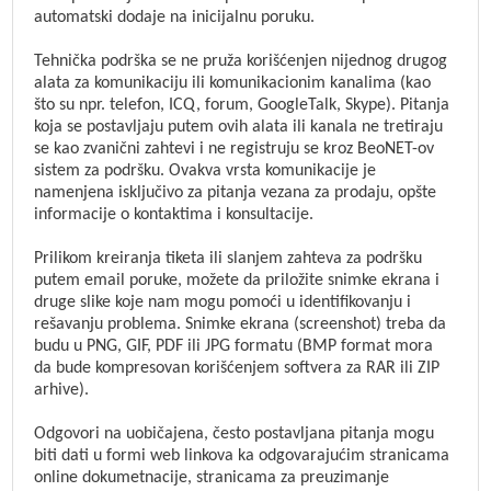
automatski dodaje na inicijalnu poruku.
Tehnička podrška se ne pruža korišćenjen nijednog drugog
alata za komunikaciju ili komunikacionim kanalima (kao
što su npr. telefon, ICQ, forum, GoogleTalk, Skype). Pitanja
koja se postavljaju putem ovih alata ili kanala ne tretiraju
se kao zvanični zahtevi i ne registruju se kroz BeoNET-ov
sistem za podršku. Ovakva vrsta komunikacije je
namenjena isključivo za pitanja vezana za prodaju, opšte
informacije o kontaktima i konsultacije.
Prilikom kreiranja tiketa ili slanjem zahteva za podršku
putem email poruke, možete da priložite snimke ekrana i
druge slike koje nam mogu pomoći u identifikovanju i
rešavanju problema. Snimke ekrana (screenshot) treba da
budu u PNG, GIF, PDF ili JPG formatu (BMP format mora
da bude kompresovan korišćenjem softvera za RAR ili ZIP
arhive).
Odgovori na uobičajena, često postavljana pitanja mogu
biti dati u formi web linkova ka odgovarajućim stranicama
online dokumetnacije, stranicama za preuzimanje