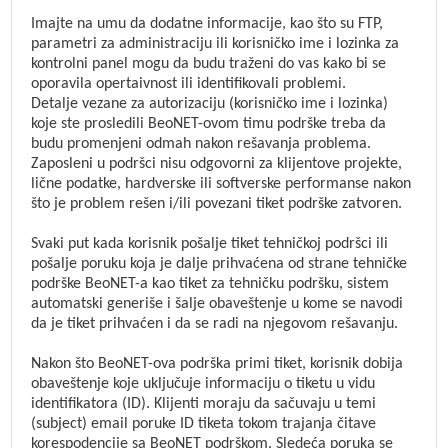
Imajte na umu da dodatne informacije, kao što su FTP,
parametri za administraciju ili korisničko ime i lozinka za
kontrolni panel mogu da budu traženi do vas kako bi se
oporavila opertaivnost ili identifikovali problemi.
Detalje vezane za autorizaciju (korisničko ime i lozinka)
koje ste prosledili BeoNET-ovom timu podrške treba da
budu promenjeni odmah nakon rešavanja problema.
Zaposleni u podršci nisu odgovorni za klijentove projekte,
lične podatke, hardverske ili softverske performanse nakon
što je problem rešen i/ili povezani tiket podrške zatvoren.
Svaki put kada korisnik pošalje tiket tehničkoj podršci ili
pošalje poruku koja je dalje prihvaćena od strane tehničke
podrške BeoNET-a kao tiket za tehničku podršku, sistem
automatski generiše i šalje obaveštenje u kome se navodi
da je tiket prihvaćen i da se radi na njegovom rešavanju.
Nakon što BeoNET-ova podrška primi tiket, korisnik dobija
obaveštenje koje uključuje informaciju o tiketu u vidu
identifikatora (ID). Klijenti moraju da sačuvaju u temi
(subject) email poruke ID tiketa tokom trajanja čitave
korespodencije sa BeoNET podrškom. Sledeća poruka se