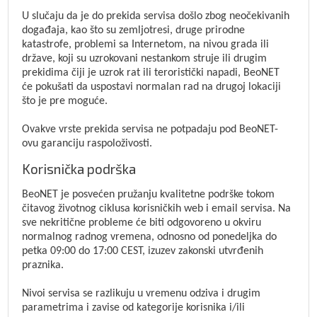
U slučaju da je do prekida servisa došlo zbog neočekivanih
događaja, kao što su zemljotresi, druge prirodne
katastrofe, problemi sa Internetom, na nivou grada ili
države, koji su uzrokovani nestankom struje ili drugim
prekidima čiji je uzrok rat ili teroristički napadi, BeoNET
će pokušati da uspostavi normalan rad na drugoj lokaciji
što je pre moguće.
Ovakve vrste prekida servisa ne potpadaju pod BeoNET-
ovu garanciju raspoloživosti.
Korisnička podrška
BeoNET je posvećen pružanju kvalitetne podrške tokom
čitavog životnog ciklusa korisničkih web i email servisa. Na
sve nekritične probleme će biti odgovoreno u okviru
normalnog radnog vremena, odnosno od ponedeljka do
petka 09:00 do 17:00 CEST, izuzev zakonski utvrđenih
praznika.
Nivoi servisa se razlikuju u vremenu odziva i drugim
parametrima i zavise od kategorije korisnika i/ili