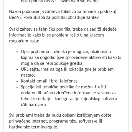
dostupni na BeoNET-ovim web sajtovima.
Nakon podnošenja zahteva (tiket za za tehničku podršku),
BeoNET-ova služba za podršku obrađuje zahtev.
Svaki zahtev za tehničku podršku treba da sadrži sledeće
informacije kako bi se problem rešio u najkraćem
mogućem roku:
Opis problema i, ukoliko je moguće, okolnosti u
kojima se dogodio (sve sprovedene aktivnosti kako bi
mogla da se reprodukuje greška;
URL sajta, ime naloga ili lokacija gde je problem
nastao;
Kontakt email i broj telefona;
Specijalisti tehničke podrške će možda tražiti
dodatne ili tačno određene informacije vezano za
tehničke detalje i konfiguraciju klijentskog softvera
i/ili hardvera
Svi problemi treba da budu opisani korišćenjem opšte
prihvaćene Internet, programerske, softverske ili
hardverske terminologije.