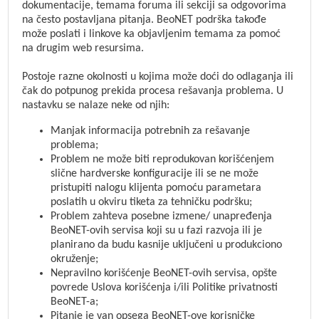
dokumentacije, temama foruma ili sekciji sa odgovorima
na često postavljana pitanja. BeoNET podrška takođe
može poslati i linkove ka objavljenim temama za pomoć
na drugim web resursima.
Postoje razne okolnosti u kojima može doći do odlaganja ili
čak do potpunog prekida procesa rešavanja problema. U
nastavku se nalaze neke od njih:
Manjak informacija potrebnih za rešavanje
problema;
Problem ne može biti reprodukovan korišćenjem
slične hardverske konfiguracije ili se ne može
pristupiti nalogu klijenta pomoću parametara
poslatih u okviru tiketa za tehničku podršku;
Problem zahteva posebne izmene/ unapređenja
BeoNET-ovih servisa koji su u fazi razvoja ili je
planirano da budu kasnije uključeni u produkciono
okruženje;
Nepravilno korišćenje BeoNET-ovih servisa, opšte
povrede Uslova korišćenja i/ili Politike privatnosti
BeoNET-a;
Pitanje je van opsega BeoNET-ove korisničke