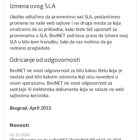
Izmena ovog SLA
Ukoliko odlučimo da promenimo naš SLA, postavićemo
promene na naše web sajtove i na druga mesta za koja
smatramo da su prikladna, kako biste bili upoznati sa
promenama u SLA. BeoNET zadržava pravo da izmeni ovaj
SLA u bilo kom trenutku, tako da vas molimo da ga
redovno pregledate.
Odricanje od odgovornosti
BeoNET ne snosi odgovornost za bilo kakvu štetu koja je
nastala pod bilo kakvim uslovima koji nisu navedeni u
ovom sporazumu. BeoNET ne snosi odgovornost za
sadržaje ili elektonska dokumenta koja se nalaze na web
sajtovima korisnika.
Beograd, April 2013.
Novosti
01.10.2016.