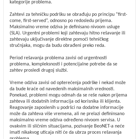
kategorije problema.
Zahtevi za tehničku podršku se obrađuju po principu “first-
come, first-served”, odnosno po redosledu prijema.
Maksimalno vreme odziva je definisano nivoom usluge
(SLA). Urgentni problemi koji zahtevaju hitno rešavanje ili
zahtevaju uključivanje direktne pomoći tehničkog
stručnjaka, mogu da budu obrađeni preko reda.
Period rešavanja problema zavisi od urgentnosti
problema, kompleksnosti i potencijalne potrebe da se
zahtev prosledi drugoj službi.
Vreme odziva zavisi od opterećenja podrške i nekad može
da bude kraće od navedenih maksimalnih vrednosti.
Ponekad, problemi mogu odmah da se reše nakon prijema
zahteva ili dodatnih informacija od korisnika ili klijenta.
Reagovanje zaposlenih u podršci na dodatne informacije
može da zahteva više vremena, ali ne prelazi defininsano
maksimalno vreme odziva određeno nivoom servisa. U
ovakvim ili sličnim situacijama, pozivanje BeoNET-a neće
imati nikakvog uticaja niti će da ubrza proces rešavanja
problema.