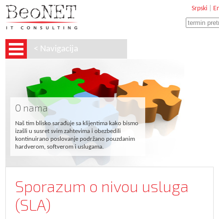
Srpski
|
En
< Navigacija
O nama
Naš tim blisko sarađuje sa klijentima kako bismo
izašli u susret svim zahtevima i obezbedili
kontinuirano poslovanje podržano pouzdanim
hardverom, softverom i uslugama.
Sporazum o nivou usluga
(SLA)