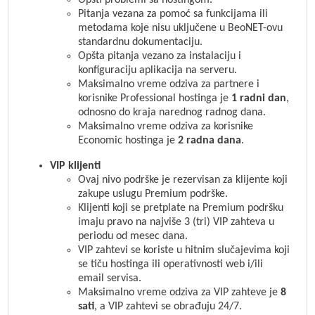
Pitanja vezana za pomoć sa funkcijama ili
metodama koje nisu uključene u BeoNET-ovu
standardnu dokumentaciju.
Opšta pitanja vezano za instalaciju i
konfiguraciju aplikacija na serveru.
Maksimalno vreme odziva za partnere i
korisnike Professional hostinga je
1 radni dan
,
odnosno do kraja narednog radnog dana.
Maksimalno vreme odziva za korisnike
Economic hostinga je
2 radna dana
.
VIP klijenti
Ovaj nivo podrške je rezervisan za klijente koji
zakupe uslugu Premium podrške.
Klijenti koji se pretplate na Premium podršku
imaju pravo na najviše 3 (tri) VIP zahteva u
periodu od mesec dana.
VIP zahtevi se koriste u hitnim slučajevima koji
se tiču hostinga ili operativnosti web i/ili
email servisa.
Maksimalno vreme odziva za VIP zahteve je
8
sati
, a VIP zahtevi se obrađuju 24/7.