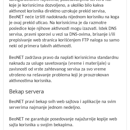
koje je korisnicima dozvoljeno, a ukoliko bilo kakva
aktivnost korisnika direktno uzrokuje prekid servisa,
BeoNET neće izršiti nadoknadu nijednom korisniku na koga
je ovaj prekid uticao. Na korisnicima je da razmotre
posledice koje njihove aktivnosti mogu izazvati. Istek DNS
servisa, pravni sporovi u vezi sa DNS-ovima, brisanje i/ili
prepisivanje web stranica korišćenjem FTP naloga su samo
neki od primera takvih aktivnosti.
BeoNET zadržava pravo da naplati korisnicima standardnu
naknadu za usluge savetovanja (vreme i materijale) u
zavisnosti od vrste zahtevanog servisa za svo vreme
utrošeno na rešavanje problema koji je prouzrokovan
aktivnostima korisnika.
Bekap servera
BeoNET pravi bekap svih web sajtova i aplikacije na svim
serverima najmanje jednom nedeljno.
BeoNET ne garantuje posedovanje najažurnije kopije web
sajta korisnika u svojim bekapima.