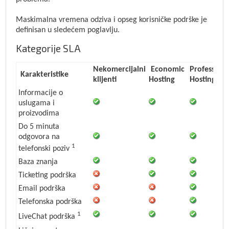
Maskimalna vremena odziva i opseg korisničke podrške je
definisan u sledećem poglavlju.
Kategorije SLA
Nekomercijalni
Economic
Professiona
Karakteristike
klijenti
Hosting
Hosting
Informacije o
uslugama i
proizvodima
Do 5 minuta
odgovora na
1
telefonski poziv
Baza znanja
Ticketing podrška
Email podrška
Telefonska podrška
1
LiveChat podrška