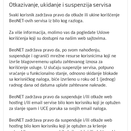
Otkazivanje, ukidanje i suspenzija servisa
Svaki korisnik zadržava pravo da otkaže ili ukine korišćenje
BeoNET-ovih servisa iz bilo kog razloga.
Za više informacija, molimo vas da pogledate Uslove
korišćenja koji su dostupni na našim web sajtovima.
BeoNET zadržava pravo da, po svom nahođenju,
suspenduje i ograniči mrežne resurse korisnicima koji ne
izvrše blagovremenu uplatu zahtevanog iznosa za
korišćenje usluge. U slučaju suspenzije servisa, potpuno
vraćanje u funkcionalno stanje, odnosno skidanje blokade
sa korisničkog naloga, biće izvršeno u roku od 1 (jednog)
radnog dana od datuma uplate zahtevane naknade.
BeoNET zadržava pravo da suspenduje i/ili otkaže web
hosting i/ili email servise bilo kom korisniku koji je optužen
za slanje spam i UCE poruka sa svojih email naloga.
BeoNET zadržava pravo da suspenduje i/ili otkaže web
hosting bilo kom korisniku koji je optužen za kršenje