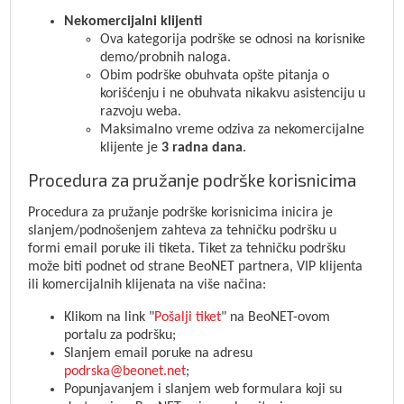
Nekomercijalni klijenti
Ova kategorija podrške se odnosi na korisnike
demo/probnih naloga.
Obim podrške obuhvata opšte pitanja o
korišćenju i ne obuhvata nikakvu asistenciju u
razvoju weba.
Maksimalno vreme odziva za nekomercijalne
klijente je
3 radna dana
.
Procedura za pružanje podrške korisnicima
Procedura za pružanje podrške korisnicima inicira je
slanjem/podnošenjem zahteva za tehničku podršku u
formi email poruke ili tiketa. Tiket za tehničku podršku
može biti podnet od strane BeoNET partnera, VIP klijenta
ili komercijalnih klijenata na više načina:
Klikom na link "
Pošalji tiket
" na BeoNET-ovom
portalu za podršku;
Slanjem email poruke na adresu
podrska@beonet.net
;
Popunjavanjem i slanjem web formulara koji su