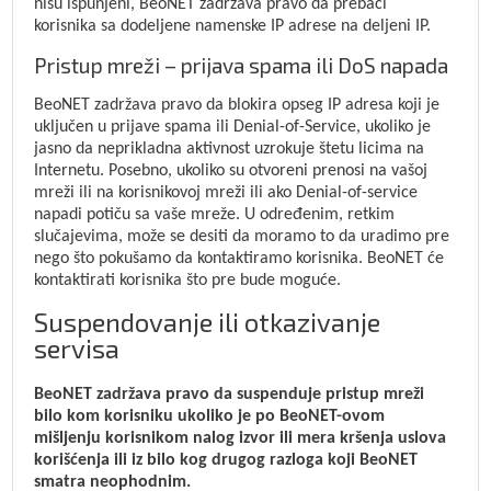
nisu ispunjeni, BeoNET zadržava pravo da prebaci
korisnika sa dodeljene namenske IP adrese na deljeni IP.
Pristup mreži – prijava spama ili DoS napada
BeoNET zadržava pravo da blokira opseg IP adresa koji je
uključen u prijave spama ili Denial-of-Service, ukoliko je
jasno da neprikladna aktivnost uzrokuje štetu licima na
Internetu. Posebno, ukoliko su otvoreni prenosi na vašoj
mreži ili na korisnikovoj mreži ili ako Denial-of-service
napadi potiču sa vaše mreže. U određenim, retkim
slučajevima, može se desiti da moramo to da uradimo pre
nego što pokušamo da kontaktiramo korisnika. BeoNET će
kontaktirati korisnika što pre bude moguće.
Suspendovanje ili otkazivanje
servisa
BeoNET zadržava pravo da suspenduje pristup mreži
bilo kom korisniku ukoliko je po BeoNET-ovom
mišljenju korisnikom nalog izvor ili mera kršenja uslova
korišćenja ili iz bilo kog drugog razloga koji BeoNET
smatra neophodnim.