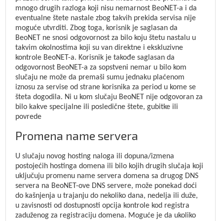
mnogo drugih razloga koji nisu nemarnost BeoNET-a i da
eventualne štete nastale zbog takvih prekida servisa nije
moguće utvrditi. Zbog toga, korisnik je saglasan da
BeoNET ne snosi odgovornost za bilo koju štetu nastalu u
takvim okolnostima koji su van direktne i ekskluzivne
kontrole BeoNET-a. Korisnik je takođe saglasan da
odgovornost BeoNET-a za sopstveni nemar u bilo kom
slučaju ne može da premaši sumu jednaku plaćenom
iznosu za servise od strane korisnika za period u kome se
šteta dogodila. Ni u kom slučaju BeoNET nije odgovoran za
bilo kakve specijalne ili posledične štete, gubitke ili
povrede
Promena name servera
U slučaju novog hosting naloga ili dopuna/izmena
postojećih hostinga domena ili bilo kojih drugih slučaja koji
uključuju promenu name servera domena sa drugog DNS
servera na BeoNET-ove DNS servere, može ponekad doći
do kašnjenja u trajanju do nekoliko dana, nedelja ili duže,
u zavisnosti od dostupnosti opcija kontrole kod registra
zaduženog za registraciju domena. Moguće je da ukoliko