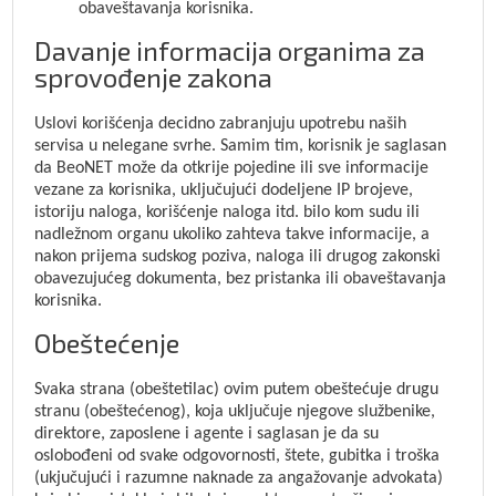
obaveštavanja korisnika.
Davanje informacija organima za
sprovođenje zakona
Uslovi korišćenja decidno zabranjuju upotrebu naših
servisa u nelegane svrhe. Samim tim, korisnik je saglasan
da BeoNET može da otkrije pojedine ili sve informacije
vezane za korisnika, uključujući dodeljene IP brojeve,
istoriju naloga, korišćenje naloga itd. bilo kom sudu ili
nadležnom organu ukoliko zahteva takve informacije, a
nakon prijema sudskog poziva, naloga ili drugog zakonski
obavezujućeg dokumenta, bez pristanka ili obaveštavanja
korisnika.
Obeštećenje
Svaka strana (obeštetilac) ovim putem obeštećuje drugu
stranu (obeštećenog), koja uključuje njegove službenike,
direktore, zaposlene i agente i saglasan je da su
oslobođeni od svake odgovornosti, štete, gubitka i troška
(ukjučujući i razumne naknade za angažovanje advokata)