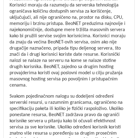
Korisnici moraju da razumeju da serverska tehnologija
ograničava količinu dostupnih servisa za korišćenje,
uključujući, ali nije ograničeno na, prostor na disku, CPU,
memoriju i brzinu pristupa. BeoNET preduzima najnovije i
najekonomičnije, dostupne mere tržišta masovnih servera
kako bi pružili servise svojim korisnicima. Korisnici moraju
da znaju da većina BeoNET-ovih servisa, osim ako nije
drugačije naznačeno, pripada tipu deljenog servera, što
znači da i drugi korisnici koriste date resurse. Korisnički
nalozi se nalaze na serveru na kome se nalaze stotine
drugih korisnika. BeoNET, zajedno sa drugim hosting
provajderima koristi ovaj poslovni model u cilju pružanja
masovnog hosting servisa po povoljnim i pristupačnim
cenama.
Svakom pojedinačnom nalogu su dodeljeni određeni
serverski resursi, u razumnim granicama, ograničeno na
specifikaciju paketa ili koliko je fizički raspoloživo. Ukoliko
ponestane resursa, BeoNET zadržava pravo da ograniči
korisnike servera u pitanju kako bi očuvali efektivnost
servisa za sve korisnike. Ukoliko određeni korisnik koristi
znatno više resursa u poređenju sa drugim prosečnim