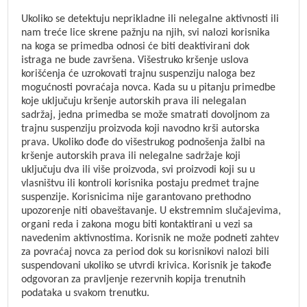
Ukoliko se detektuju neprikladne iIi nelegalne aktivnosti ili
nam treće lice skrene pažnju na njih, svi nalozi korisnika
na koga se primedba odnosi će biti deaktivirani dok
istraga ne bude završena. Višestruko kršenje uslova
korišćenja će uzrokovati trajnu suspenziju naloga bez
mogućnosti povraćaja novca. Kada su u pitanju primedbe
koje uključuju kršenje autorskih prava ili nelegalan
sadržaj, jedna primedba se može smatrati dovoljnom za
trajnu suspenziju proizvoda koji navodno krši autorska
prava. Ukoliko dođe do višestrukog podnošenja žalbi na
kršenje autorskih prava ili nelegalne sadržaje koji
uključuju dva ili više proizvoda, svi proizvodi koji su u
vlasništvu ili kontroli korisnika postaju predmet trajne
suspenzije. Korisnicima nije garantovano prethodno
upozorenje niti obaveštavanje. U ekstremnim slučajevima,
organi reda i zakona mogu biti kontaktirani u vezi sa
navedenim aktivnostima. Korisnik ne može podneti zahtev
za povraćaj novca za period dok su korisnikovi nalozi bili
suspendovani ukoliko se utvrdi krivica. Korisnik je takođe
odgovoran za pravljenje rezervnih kopija trenutnih
podataka u svakom trenutku.