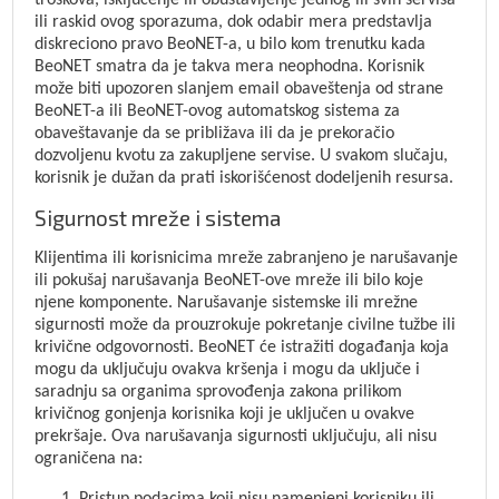
troškova, isključenje ili obustavljenje jednog ili svih servisa
ili raskid ovog sporazuma, dok odabir mera predstavlja
diskreciono pravo BeoNET-a, u bilo kom trenutku kada
BeoNET smatra da je takva mera neophodna. Korisnik
može biti upozoren slanjem email obaveštenja od strane
BeoNET-a ili BeoNET-ovog automatskog sistema za
obaveštavanje da se približava ili da je prekoračio
dozvoljenu kvotu za zakupljene servise. U svakom slučaju,
korisnik je dužan da prati iskorišćenost dodeljenih resursa.
Sigurnost mreže i sistema
Klijentima ili korisnicima mreže zabranjeno je narušavanje
ili pokušaj narušavanja BeoNET-ove mreže ili bilo koje
njene komponente. Narušavanje sistemske ili mrežne
sigurnosti može da prouzrokuje pokretanje civilne tužbe ili
krivične odgovornosti. BeoNET će istražiti događanja koja
mogu da uključuju ovakva kršenja i mogu da uključe i
saradnju sa organima sprovođenja zakona prilikom
krivičnog gonjenja korisnika koji je uključen u ovakve
prekršaje. Ova narušavanja sigurnosti uključuju, ali nisu
ograničena na: