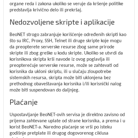
organe reda i zakona ukoliko se veruje da kršenje politike
predstavlja krivično delo ili prekršaj.
Nedozvoljene skripte i aplikacije
BeoNET strogo zabranjuje korišćenje određenih skripti kao
što su IRC, Proxy, SSH, Telnet ili druge skripte koje mogu
da preopterete serverske resurse zbog same prirode
skripte ili zbog greške u kodu skripte. Ukoliko se utvrdi da
korisnikova skripta krši navode iz ovog poglavlja ili
preopterećuje serverske resurse, može se zahtevati od
korisnika da ukloni skriptu, ili u slučaju zloupotrebe
sistemskih resursa, skripta može biti uklonjena bez
prethodnog obaveštavanja korisnika i/ili korisnički nalog
može biti suspendovan do daljnjeg.
Plaćanje
Uspostavljanje BeoNET-ovih servisa je direktno zavisno od
prijema zahtevane uplate od strane korisnika, a prema i u
korist BeoNET-a. Naredno plaćanje se vrši po isteku
godišnje pretplate ili drugog dogovorenog ciklusa