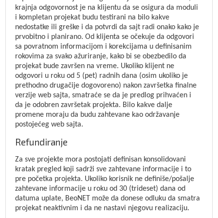
krajnja odgovornost je na klijentu da se osigura da moduli
i kompletan projekat budu testirani na bilo kakve
nedostatke ili greške i da potvrdi da sajt radi onako kako je
prvobitno i planirano. Od klijenta se očekuje da odgovori
sa povratnom informacijom i korekcijama u definisanim
rokovima za svako ažuriranje, kako bi se obezbedilo da
projekat bude završen na vreme. Ukoliko klijent ne
odgovori u roku od 5 (pet) radnih dana (osim ukoliko je
prethodno drugačije dogovoreno) nakon završetka finalne
verzije web sajta, smatraće se da je predlog prihvaćen i
da je odobren završetak projekta. Bilo kakve dalje
promene moraju da budu zahtevane kao održavanje
postojećeg web sajta.
Refundiranje
Za sve projekte mora postojati definisan konsolidovani
kratak pregled koji sadrži sve zahtevane informacije i to
pre početka projekta. Ukoliko korisnik ne definiše/pošalje
zahtevane informacije u roku od 30 (trideset) dana od
datuma uplate, BeoNET može da donese odluku da smatra
projekat neaktivnim i da ne nastavi njegovu realizaciju.