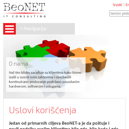
Srpski
|
En
< Navigacija
O nama
Naš tim blisko sarađuje sa klijentima kako bismo
izašli u susret svim zahtevima i obezbedili
kontinuirano poslovanje podržano pouzdanim
hardverom, softverom i uslugama.
Uslovi korišćenja
Jedan od primarnih ciljeva BeoNET-a je da poštuje i