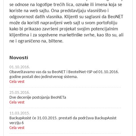
se odnose na logotipe trećih lica, oznake ili imena koja se
koriste na web sajtu. Ona predstavljaju vlasništvo i
odgovornost datih vlasnika. Klijenti su saglasni da BeoNET
može da koristi napravljeni web sajt u svom portofoliju
kako bi prikazao završeni projekat svojim potencijalnim
klijentima i za sopstvene marketinške svrhe, kao što su, ali
ne i ograničeno na, biltene.
Novosti
01.10.2016.
Obaveštavamo vas da su BeoNET i BeotelNet-ISP od 01.10.2016.
godine postali deo jedinstvenog sistema.
Cela vest
25.05.2016.
Dve decenije postojanja BeoNETa
Cela vest
11.03.2015.
BackupAssist će 31.03.2015. prestati da podržava BackupAssist
verziju 6
Cela vest