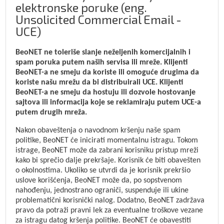
elektronske poruke (eng.
Unsolicited Commercial Email -
UCE)
BeoNET ne toleriše slanje neželjenih komercijalnih i
spam poruka putem naših servisa ili mreže. Klijenti
BeoNET-a ne smeju da koriste ili omoguće drugima da
koriste našu mrežu da bi distribuirali UCE. Klijenti
BeoNET-a ne smeju da hostuju ili dozvole hostovanje
sajtova ili informacija koje se reklamiraju putem UCE-a
putem drugih mreža.
Nakon obaveštenja o navodnom kršenju naše spam
politike, BeoNET će inicirati momentalnu istragu. Tokom
istrage, BeoNET može da zabrani korisniku pristup mreži
kako bi sprečio dalje prekršaje. Korisnik će biti obavešten
o okolnostima. Ukoliko se utvrdi da je korisnik prekršio
uslove korišćenja, BeoNET može da, po sopstvenom
nahođenju, jednostrano ograniči, suspenduje ili ukine
problematični korisnički nalog. Dodatno, BeoNET zadržava
pravo da potraži pravni lek za eventualne troškove vezane
za istragu datog kršenja politike. BeoNET će obavestiti