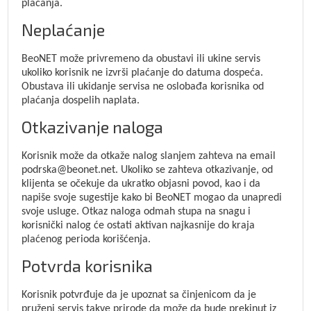
plaćanja.
Neplaćanje
BeoNET može privremeno da obustavi ili ukine servis
ukoliko korisnik ne izvrši plaćanje do datuma dospeća.
Obustava ili ukidanje servisa ne oslobađa korisnika od
plaćanja dospelih naplata.
Otkazivanje naloga
Korisnik može da otkaže nalog slanjem zahteva na email
podrska@beonet.net. Ukoliko se zahteva otkazivanje, od
klijenta se očekuje da ukratko objasni povod, kao i da
napiše svoje sugestije kako bi BeoNET mogao da unapredi
svoje usluge. Otkaz naloga odmah stupa na snagu i
korisnički nalog će ostati aktivan najkasnije do kraja
plaćenog perioda korišćenja.
Potvrda korisnika
Korisnik potvrđuje da je upoznat sa činjenicom da je
pruženi servis takve prirode da može da bude prekinut iz