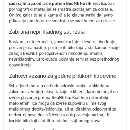
sadržajima za odrasle putem BeoNET-ovih servisa.
Sav
pornografski materijal se smatra sadržajem za odrasle.
Online galerije sa slikama čija je glavna svrha da javno
prikazuju umetnost ne smatraju se sadržajem za odrasle.
Zabrana neprikladnog sadržaja
Rasizam, netolerancija, govor mržnje, klevete, uhođenje,
pozivanje na nasilje, pretnje ili bilo koja vrsta komunikacije
za koju BeoNET po sopstvenom nahođenju smatra
neprikladnim, uzrokovaće ukidanje servisa bez prethodnog
obaveštenja.
Zahtevi vezano za godine prilikom kupovine
Svi klijenti moraju da budu odrasle osobe, u skladu sa
zakonima zemlje/države iz koje je klijent, kako bi mogli da
izvrše plaćanje prema BeoNET-u. Roditelji i staratelji
maloletnih lica mogu da izvrše kupovinu u ime svog
maloletnog deteta/štićenika, ali su direktno odgovorni za
nadzor njihove dece/štićenika dok posećuju naš sajt ili
koriste bilo koji alat ili servis koji sajt omogućava.