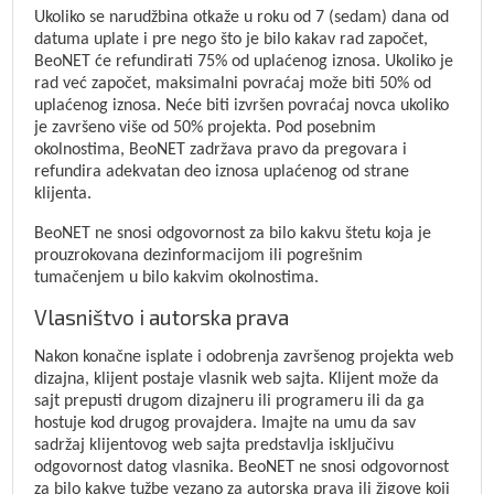
Ukoliko se narudžbina otkaže u roku od 7 (sedam) dana od
datuma uplate i pre nego što je bilo kakav rad započet,
BeoNET će refundirati 75% od uplaćenog iznosa. Ukoliko je
rad već započet, maksimalni povraćaj može biti 50% od
uplaćenog iznosa. Neće biti izvršen povraćaj novca ukoliko
je završeno više od 50% projekta. Pod posebnim
okolnostima, BeoNET zadržava pravo da pregovara i
refundira adekvatan deo iznosa uplaćenog od strane
klijenta.
BeoNET ne snosi odgovornost za bilo kakvu štetu koja je
prouzrokovana dezinformacijom ili pogrešnim
tumačenjem u bilo kakvim okolnostima.
Vlasništvo i autorska prava
Nakon konačne isplate i odobrenja završenog projekta web
dizajna, klijent postaje vlasnik web sajta. Klijent može da
sajt prepusti drugom dizajneru ili programeru ili da ga
hostuje kod drugog provajdera. Imajte na umu da sav
sadržaj klijentovog web sajta predstavlja isključivu
odgovornost datog vlasnika. BeoNET ne snosi odgovornost
za bilo kakve tužbe vezano za autorska prava ili žigove koji