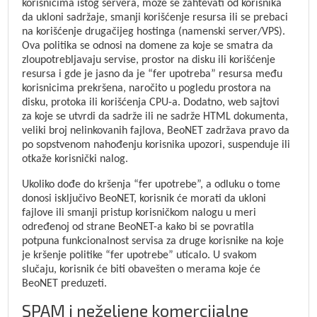
korisnicima istog servera, može se zahtevati od korisnika
da ukloni sadržaje, smanji korišćenje resursa ili se prebaci
na korišćenje drugačijeg hostinga (namenski server/VPS).
Ova politika se odnosi na domene za koje se smatra da
zloupotrebljavaju servise, prostor na disku ili korišćenje
resursa i gde je jasno da je “fer upotreba” resursa među
korisnicima prekršena, naročito u pogledu prostora na
disku, protoka ili korišćenja CPU-a. Dodatno, web sajtovi
za koje se utvrdi da sadrže ili ne sadrže HTML dokumenta,
veliki broj nelinkovanih fajlova, BeoNET zadržava pravo da
po sopstvenom nahođenju korisnika upozori, suspenduje ili
otkaže korisnički nalog.
Ukoliko dođe do kršenja “fer upotrebe”, a odluku o tome
donosi isključivo BeoNET, korisnik će morati da ukloni
fajlove ili smanji pristup korisničkom nalogu u meri
određenoj od strane BeoNET-a kako bi se povratila
potpuna funkcionalnost servisa za druge korisnike na koje
je kršenje politike “fer upotrebe” uticalo. U svakom
slučaju, korisnik će biti obavešten o merama koje će
BeoNET preduzeti.
SPAM i neželjene komercijalne