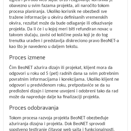
izgled i prirodu web sajta. Brzo reagovanje korisnika je
obavezno u svim fazama projekta, ali naročito tokom
procesa planiranja. Ukoliko korisnik ne obezbedi sve
tražene informacije u okviru definisanih vremenskih
okvira, rezultat može da bude odlaganje ili otkazivanje
projekta. Da li će i u kojoj meri biti refundiran novac u
takvom slučaju, zavisi od količine posla koji je do tog
trenutka urađen i predstavlja diskreciono pravo BeoNET-a
kao što je navedeno u daljem tekstu.
Proces izmene
Čim BeoNET ažurira dizajn ili projekat, klijent mora da
odgovori u roku od 5 (pet) radnih dana sa svim potrebnim
povratnim informacijama i korekcijama. Ukoliko klijent ne
odgovori u predviđenom roku, pretpostaviće se da su
predloženi dizajn i izmene usvojeni i odobreni tako da rad
može da napreduje dalje ka finalizaciji projekta.
Proces odobravanja
Tokom procesa razvoja projekta BeoNET obezbeđuje
ažuriranja dizajna i projekta. Dok BeoNET sprovodi
sopstveno testiranje čitavog web sajta i funkcionalnosti,