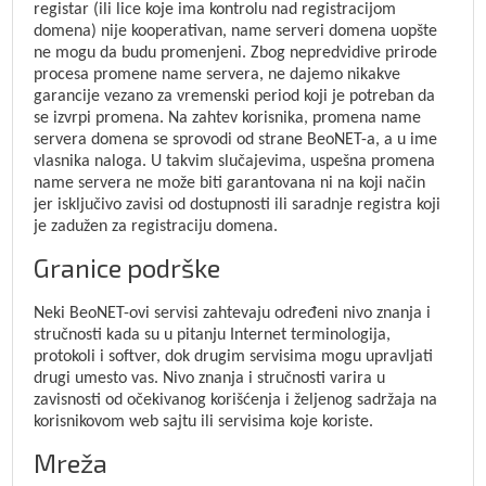
registar (ili lice koje ima kontrolu nad registracijom
domena) nije kooperativan, name serveri domena uopšte
ne mogu da budu promenjeni. Zbog nepredvidive prirode
procesa promene name servera, ne dajemo nikakve
garancije vezano za vremenski period koji je potreban da
se izvrpi promena. Na zahtev korisnika, promena name
servera domena se sprovodi od strane BeoNET-a, a u ime
vlasnika naloga. U takvim slučajevima, uspešna promena
name servera ne može biti garantovana ni na koji način
jer isključivo zavisi od dostupnosti ili saradnje registra koji
je zadužen za registraciju domena.
Granice podrške
Neki BeoNET-ovi servisi zahtevaju određeni nivo znanja i
stručnosti kada su u pitanju Internet terminologija,
protokoli i softver, dok drugim servisima mogu upravljati
drugi umesto vas. Nivo znanja i stručnosti varira u
zavisnosti od očekivanog korišćenja i željenog sadržaja na
korisnikovom web sajtu ili servisima koje koriste.
Mreža