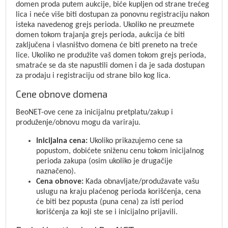
domen proda putem aukcije, biće kupljen od strane trećeg
lica i neće više biti dostupan za ponovnu registraciju nakon
isteka navedenog grejs perioda. Ukoliko ne preuzmete
domen tokom trajanja grejs perioda, aukcija će biti
zaključena i vlasništvo domena će biti preneto na treće
lice. Ukoliko ne produžite vaš domen tokom grejs perioda,
smatraće se da ste napustili domen i da je sada dostupan
za prodaju i registraciju od strane bilo kog lica.
Cene obnove domena
BeoNET-ove cene za inicijalnu pretplatu/zakup i
produženje/obnovu mogu da variraju.
Inicijalna cena:
Ukoliko prikazujemo cene sa
popustom, dobićete sniženu cenu tokom inicijalnog
perioda zakupa (osim ukoliko je drugačije
naznačeno).
Cena obnove:
Kada obnavljate/produžavate vašu
uslugu na kraju plaćenog perioda korišćenja, cena
će biti bez popusta (puna cena) za isti period
korišćenja za koji ste se i inicijalno prijavili.