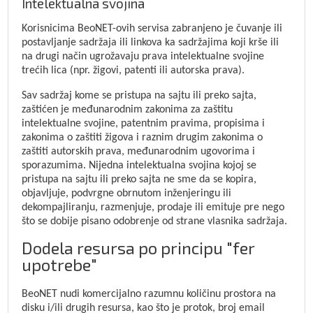
Intelektualna svojina
Korisnicima BeoNET-ovih servisa zabranjeno je čuvanje ili
postavljanje sadržaja ili linkova ka sadržajima koji krše ili
na drugi način ugrožavaju prava intelektualne svojine
trećih lica (npr. žigovi, patenti ili autorska prava).
Sav sadržaj kome se pristupa na sajtu ili preko sajta,
zaštićen je međunarodnim zakonima za zaštitu
intelektualne svojine, patentnim pravima, propisima i
zakonima o zaštiti žigova i raznim drugim zakonima o
zaštiti autorskih prava, međunarodnim ugovorima i
sporazumima. Nijedna intelektualna svojina kojoj se
pristupa na sajtu ili preko sajta ne sme da se kopira,
objavljuje, podvrgne obrnutom inženjeringu ili
dekompajliranju, razmenjuje, prodaje ili emituje pre nego
što se dobije pisano odobrenje od strane vlasnika sadržaja.
Dodela resursa po principu "fer
upotrebe"
BeoNET nudi komercijalno razumnu količinu prostora na
disku i/ili drugih resursa, kao što je protok, broj email