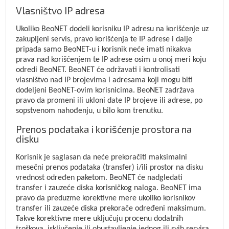
Vlasništvo IP adresa
Ukoliko BeoNET dodeli korisniku IP adresu na korišćenje uz
zakupljeni servis, pravo korišćenja te IP adrese i dalje
pripada samo BeoNET-u i korisnik neće imati nikakva
prava nad korišćenjem te IP adrese osim u onoj meri koju
odredi BeoNET. BeoNET će održavati i kontrolisati
vlasništvo nad IP brojevima i adresama koji mogu biti
dodeljeni BeoNET-ovim korisnicima. BeoNET zadržava
pravo da promeni ili ukloni date IP brojeve ili adrese, po
sopstvenom nahođenju, u bilo kom trenutku.
Prenos podataka i korišćenje prostora na
disku
Korisnik je saglasan da neće prekoračiti maksimalni
mesečni prenos podataka (transfer) i/ili prostor na disku
vrednost određen paketom. BeoNET će nadgledati
transfer i zauzeće diska korisničkog naloga. BeoNET ima
pravo da preduzme korektivne mere ukoliko korisnikov
transfer ili zauzeće diska prekorače određeni maksimum.
Takve korektivne mere uključuju procenu dodatnih