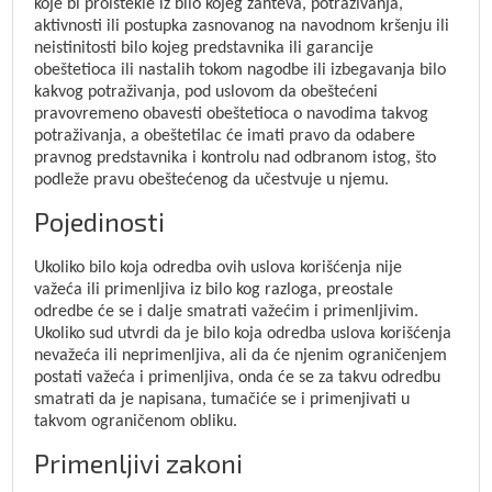
koje bi proistekle iz bilo kojeg zahteva, potraživanja,
aktivnosti ili postupka zasnovanog na navodnom kršenju ili
neistinitosti bilo kojeg predstavnika ili garancije
obeštetioca ili nastalih tokom nagodbe ili izbegavanja bilo
kakvog potraživanja, pod uslovom da obeštećeni
pravovremeno obavesti obeštetioca o navodima takvog
potraživanja, a obeštetilac će imati pravo da odabere
pravnog predstavnika i kontrolu nad odbranom istog, što
podleže pravu obeštećenog da učestvuje u njemu.
Pojedinosti
Ukoliko bilo koja odredba ovih uslova korišćenja nije
važeća ili primenljiva iz bilo kog razloga, preostale
odredbe će se i dalje smatrati važećim i primenljivim.
Ukoliko sud utvrdi da je bilo koja odredba uslova korišćenja
nevažeća ili neprimenljiva, ali da će njenim ograničenjem
postati važeća i primenljiva, onda će se za takvu odredbu
smatrati da je napisana, tumačiće se i primenjivati u
takvom ograničenom obliku.
Primenljivi zakoni