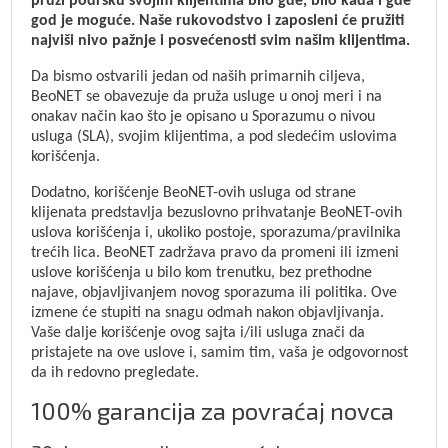
pruži podršku svojim klijentima bilo gde, bilo kada i gde
god je moguće. Naše rukovodstvo i zaposleni će pružiti
najviši nivo pažnje i posvećenosti svim našim klijentima.
Da bismo ostvarili jedan od naših primarnih ciljeva,
BeoNET se obavezuje da pruža usluge u onoj meri i na
onakav način kao što je opisano u Sporazumu o nivou
usluga (SLA), svojim klijentima, a pod sledećim uslovima
korišćenja.
Dodatno, korišćenje BeoNET-ovih usluga od strane
klijenata predstavlja bezuslovno prihvatanje BeoNET-ovih
uslova korišćenja i, ukoliko postoje, sporazuma/pravilnika
trećih lica. BeoNET zadržava pravo da promeni ili izmeni
uslove korišćenja u bilo kom trenutku, bez prethodne
najave, objavljivanjem novog sporazuma ili politika. Ove
izmene će stupiti na snagu odmah nakon objavljivanja.
Vaše dalje korišćenje ovog sajta i/ili usluga znači da
pristajete na ove uslove i, samim tim, vaša je odgovornost
da ih redovno pregledate.
100% garancija za povraćaj novca