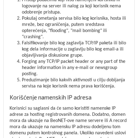
Pristup podacima koji nisu namenjeni korisniku ili
logovanje na server ili nalog za koji korisnik nema
odobrenje pristupa.
Pokušaj ometanja servisa bilo kog korisnika, hosta ili
mreže, bez ograničenja, putem sredstava
opterećenja, "flooding", "mail bombing" ili
"crashing".
Falsifikovanje bilo kog zaglavlja TCP/IP paketa ili bilo
kog dela informacije u zaglavlju bilo kog email-a ili
objavljivanja diskusione grupe.
Forging any TCP/IP packet header or any part of the
header information in any e-mail or newsgroup
posting.
Preduzimanje bilo kakvih aktivnosti u cilju dobijanja
servisa na koje korisnik nema prava korišćenja.
Korišćenje namenskih IP adresa
Korisnici su saglasni da će samo koristiti namenske IP
adrese za hosting registrovanih domena. Dodatno, domen
mora da ukazuje na BeoNET-ove name servere ili A record
mora da ukazuje na namensku IP adresu dodeljenu tom
domenu putem kontrolnog panela. Ukoliko navedeni uslovi