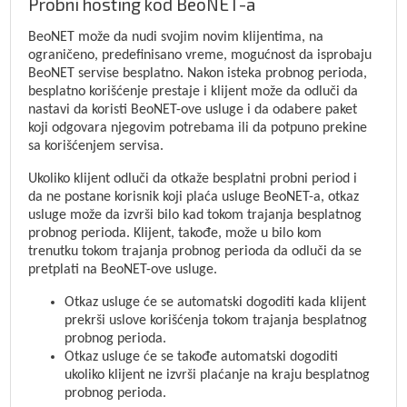
Probni hosting kod BeoNET-a
BeoNET može da nudi svojim novim klijentima, na
ograničeno, predefinisano vreme, mogućnost da isprobaju
BeoNET servise besplatno. Nakon isteka probnog perioda,
besplatno korišćenje prestaje i klijent može da odluči da
nastavi da koristi BeoNET-ove usluge i da odabere paket
koji odgovara njegovim potrebama ili da potpuno prekine
sa korišćenjem servisa.
Ukoliko klijent odluči da otkaže besplatni probni period i
da ne postane korisnik koji plaća usluge BeoNET-a, otkaz
usluge može da izvrši bilo kad tokom trajanja besplatnog
probnog perioda. Klijent, takođe, može u bilo kom
trenutku tokom trajanja probnog perioda da odluči da se
pretplati na BeoNET-ove usluge.
Otkaz usluge će se automatski dogoditi kada klijent
prekrši uslove korišćenja tokom trajanja besplatnog
probnog perioda.
Otkaz usluge će se takođe automatski dogoditi
ukoliko klijent ne izvrši plaćanje na kraju besplatnog
probnog perioda.