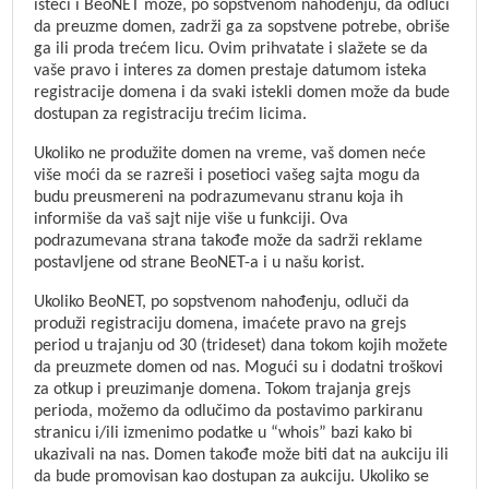
isteći i BeoNET može, po sopstvenom nahođenju, da odluči
da preuzme domen, zadrži ga za sopstvene potrebe, obriše
ga ili proda trećem licu. Ovim prihvatate i slažete se da
vaše pravo i interes za domen prestaje datumom isteka
registracije domena i da svaki istekli domen može da bude
dostupan za registraciju trećim licima.
Ukoliko ne produžite domen na vreme, vaš domen neće
više moći da se razreši i posetioci vašeg sajta mogu da
budu preusmereni na podrazumevanu stranu koja ih
informiše da vaš sajt nije više u funkciji. Ova
podrazumevana strana takođe može da sadrži reklame
postavljene od strane BeoNET-a i u našu korist.
Ukoliko BeoNET, po sopstvenom nahođenju, odluči da
produži registraciju domena, imaćete pravo na grejs
period u trajanju od 30 (trideset) dana tokom kojih možete
da preuzmete domen od nas. Mogući su i dodatni troškovi
za otkup i preuzimanje domena. Tokom trajanja grejs
perioda, možemo da odlučimo da postavimo parkiranu
stranicu i/ili izmenimo podatke u “whois” bazi kako bi
ukazivali na nas. Domen takođe može biti dat na aukciju ili
da bude promovisan kao dostupan za aukciju. Ukoliko se