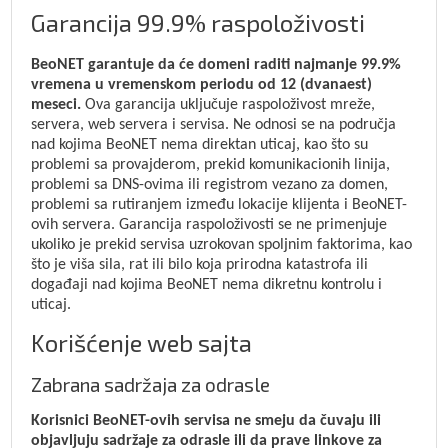
Garancija 99.9% raspoloživosti
BeoNET garantuje da će domeni raditi najmanje 99.9%
vremena u vremenskom periodu od 12 (dvanaest)
meseci.
Ova garancija uključuje raspoloživost mreže,
servera, web servera i servisa. Ne odnosi se na područja
nad kojima BeoNET nema direktan uticaj, kao što su
problemi sa provajderom, prekid komunikacionih linija,
problemi sa DNS-ovima ili registrom vezano za domen,
problemi sa rutiranjem između lokacije klijenta i BeoNET-
ovih servera. Garancija raspoloživosti se ne primenjuje
ukoliko je prekid servisa uzrokovan spoljnim faktorima, kao
što je viša sila, rat ili bilo koja prirodna katastrofa ili
događaji nad kojima BeoNET nema dikretnu kontrolu i
uticaj.
Korišćenje web sajta
Zabrana sadržaja za odrasle
Korisnici BeoNET-ovih servisa ne smeju da čuvaju ili
objavljuju sadržaje za odrasle ili da prave linkove za