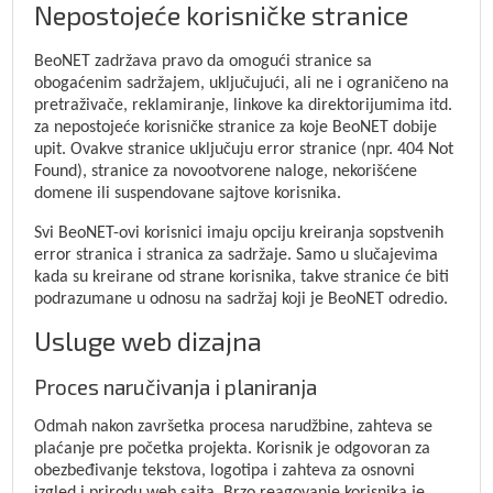
Nepostojeće korisničke stranice
BeoNET zadržava pravo da omogući stranice sa
obogaćenim sadržajem, uključujući, ali ne i ograničeno na
pretraživače, reklamiranje, linkove ka direktorijumima itd.
za nepostojeće korisničke stranice za koje BeoNET dobije
upit. Ovakve stranice uključuju error stranice (npr. 404 Not
Found), stranice za novootvorene naloge, nekorišćene
domene ili suspendovane sajtove korisnika.
Svi BeoNET-ovi korisnici imaju opciju kreiranja sopstvenih
error stranica i stranica za sadržaje. Samo u slučajevima
kada su kreirane od strane korisnika, takve stranice će biti
podrazumane u odnosu na sadržaj koji je BeoNET odredio.
Usluge web dizajna
Proces naručivanja i planiranja
Odmah nakon završetka procesa narudžbine, zahteva se
plaćanje pre početka projekta. Korisnik je odgovoran za
obezbeđivanje tekstova, logotipa i zahteva za osnovni