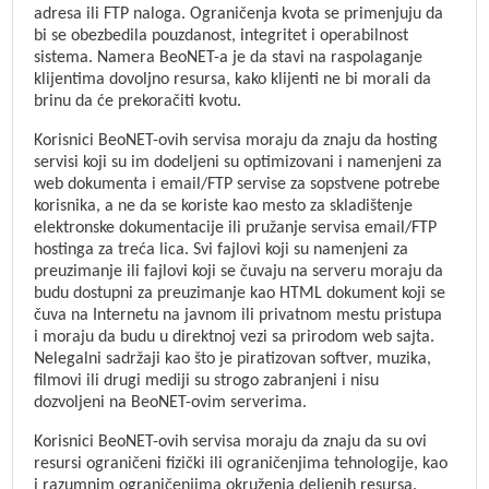
adresa ili FTP naloga. Ograničenja kvota se primenjuju da
bi se obezbedila pouzdanost, integritet i operabilnost
sistema. Namera BeoNET-a je da stavi na raspolaganje
klijentima dovoljno resursa, kako klijenti ne bi morali da
brinu da će prekoračiti kvotu.
Korisnici BeoNET-ovih servisa moraju da znaju da hosting
servisi koji su im dodeljeni su optimizovani i namenjeni za
web dokumenta i email/FTP servise za sopstvene potrebe
korisnika, a ne da se koriste kao mesto za skladištenje
elektronske dokumentacije ili pružanje servisa email/FTP
hostinga za treća lica. Svi fajlovi koji su namenjeni za
preuzimanje ili fajlovi koji se čuvaju na serveru moraju da
budu dostupni za preuzimanje kao HTML dokument koji se
čuva na Internetu na javnom ili privatnom mestu pristupa
i moraju da budu u direktnoj vezi sa prirodom web sajta.
Nelegalni sadržaji kao što je piratizovan softver, muzika,
filmovi ili drugi mediji su strogo zabranjeni i nisu
dozvoljeni na BeoNET-ovim serverima.
Korisnici BeoNET-ovih servisa moraju da znaju da su ovi
resursi ograničeni fizički ili ograničenjima tehnologije, kao
i razumnim ograničenjima okruženja deljenih resursa.