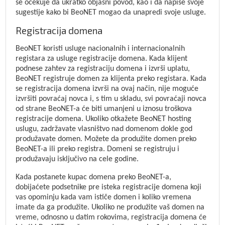
se očekuje da ukratko objasni povod, kao i da napiše svoje
sugestije kako bi BeoNET mogao da unapredi svoje usluge.
Registracija domena
BeoNET koristi usluge nacionalnih i internacionalnih
registara za usluge registracije domena. Kada klijent
podnese zahtev za registraciju domena i izvrši uplatu,
BeoNET registruje domen za klijenta preko registara. Kada
se registracija domena izvrši na ovaj način, nije moguće
izvršiti povraćaj novca i, s tim u skladu, svi povraćaji novca
od strane BeoNET-a će biti umanjeni u iznosu troškova
registracije domena. Ukoliko otkažete BeoNET hosting
uslugu, zadržavate vlasništvo nad domenom dokle god
produžavate domen. Možete da produžite domen preko
BeoNET-a ili preko registra. Domeni se registruju i
produžavaju isključivo na cele godine.
Kada postanete kupac domena preko BeoNET-a,
dobijaćete podsetnike pre isteka registracije domena koji
vas opominju kada vam ističe domen i koliko vremena
imate da ga produžite. Ukoliko ne produžite vaš domen na
vreme, odnosno u datim rokovima, registracija domena će