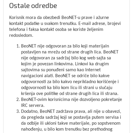
Ostale odredbe
Korisnik mora da obezbedi BeoNET-u prave i ažurne
kontakt podatke u svakom trenutku. E-mail adrese, brojevi
telefona i faksa kontakt osoba se koriste željenim
redosledom.
BeoNET nije odgovoran za bilo koji materijaln
postavljen na mrežu od strane drugih lica. BeoNET
nije odgovoran za sadržaj bilo kog web sajta sa
kojim je povezan linkovima. Linkovi ka drugim
sajtovima su ponuđeni samo kao Internet
navigacioni alati. BeoNET se odriče bilo kakve
odgovornosti za bilo kakvo neprikladno korišćenje i
odgovornosti ka bilo kom licu ili strani u slučaju
kršenja ove politike od strane drugih lica ili strana.
BeoNET-ovim korisnicima nije dozvoljeno pokretanje
IRC servera.
Dodatno, BeoNET zadržava prava, ali nije u obavezi,
da pregleda sadržaj koji se postavlja putem servisa i
da odbije ili ukloni takve materijale, po sopstvenom
nahođenju, u bilo kom trenutku bez prethodnog