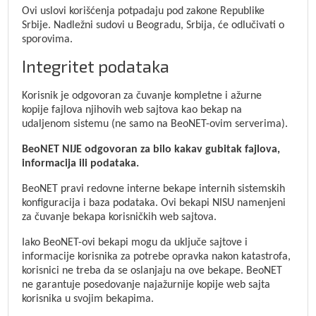
Ovi uslovi korišćenja potpadaju pod zakone Republike
Srbije. Nadležni sudovi u Beogradu, Srbija, će odlučivati o
sporovima.
Integritet podataka
Korisnik je odgovoran za čuvanje kompletne i ažurne
kopije fajlova njihovih web sajtova kao bekap na
udaljenom sistemu (ne samo na BeoNET-ovim serverima).
BeoNET NIJE odgovoran za bilo kakav gubitak fajlova,
informacija ili podataka.
BeoNET pravi redovne interne bekape internih sistemskih
konfiguracija i baza podataka. Ovi bekapi NISU namenjeni
za čuvanje bekapa korisničkih web sajtova.
Iako BeoNET-ovi bekapi mogu da uključe sajtove i
informacije korisnika za potrebe opravka nakon katastrofa,
korisnici ne treba da se oslanjaju na ove bekape. BeoNET
ne garantuje posedovanje najažurnije kopije web sajta
korisnika u svojim bekapima.